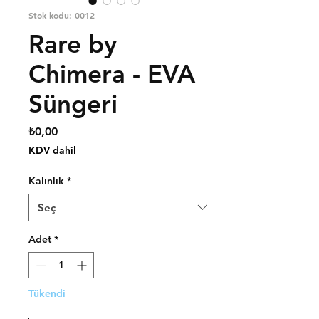
Stok kodu: 0012
Rare by
Chimera - EVA
Süngeri
Fiyat
₺0,00
KDV dahil
Kalınlık
*
Adet
*
Tükendi