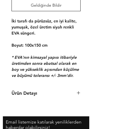
Geldiğinde Bildir
İki tarafı da pürüzsüz, en iyi kalite,
yumuşak, özel üretim siyah renkli
EVA süngeri.
Boyut: 100x150 cm
* EVA'nın kimsayal yapısı itibariyle
üretimden sonra ebatsal olarak en
boy ve yükseklik açısından küçülme
ve büyümü toleransı +/- 3mm'dir.
Ürün Detayı
Cosplay, kostüm için özel olarak
üretilmiş, her iki tarafı da pürüzsüz,
Chimera Dragons tarafından EVA
Email listemize katılarak yeniliklerden
süngeri. Yumuşak rahat şekil alan
haberdar olabilirsiniz!
yapısı sayesinde zırh ve yuvarlak