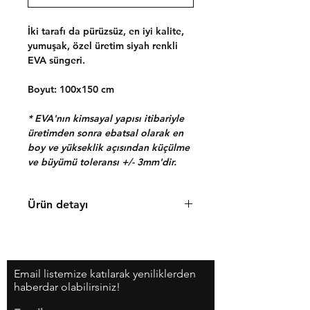
İki tarafı da pürüzsüz, en iyi kalite,
yumuşak, özel üretim siyah renkli
EVA süngeri.
Boyut: 100x150 cm
* EVA'nın kimsayal yapısı itibariyle
üretimden sonra ebatsal olarak en
boy ve yükseklik açısından küçülme
ve büyümü toleransı +/- 3mm'dir.
Ürün detayı
Cosplay, kostüm için özel olarak
üretilmiş, her iki tarafı da pürüzsüz,
Chimera Dragons tarafından EVA
Email listemize katılarak yeniliklerden
süngeri. Yumuşak rahat şekil alan
haberdar olabilirsiniz!
yapısı sayesinde zırh ve yuvarlak
şekiller yaratmak için birebir. EVA