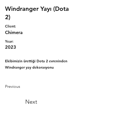
Windranger Yayı (Dota
2)
Client:
Chimera
Year:
2023
Ekibimizin ürettiği Dota 2 evreninden
Windranger yay dekorasyonu
Previous
Next