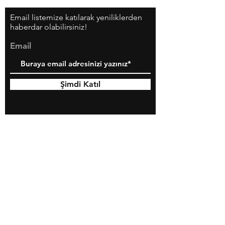
Email listemize katılarak yeniliklerden
haberdar olabilirsiniz!
Email
Şimdi Katıl
Yaratmaya hazır mısınız?
Bize Ulaşın!
Kargo & İadeler Hakkında
Mağaza Politikası
Ödeme Yöntemleri
Mesafeli Satış Sözleşmesi