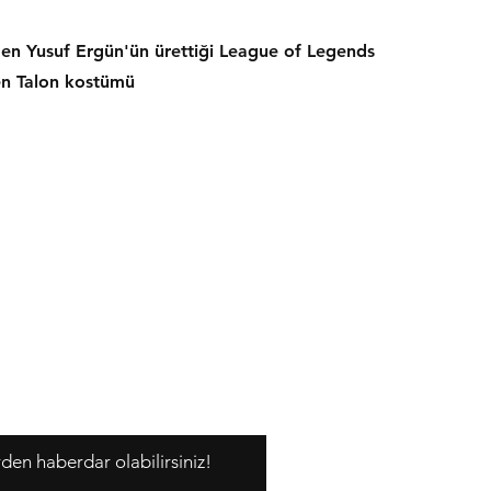
en Yusuf Ergün'ün ürettiği League of Legends
en Talon kostümü
rden haberdar olabilirsiniz!
Y