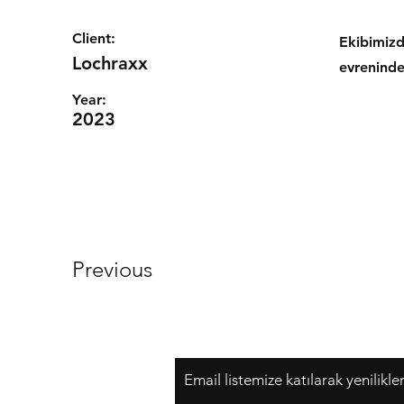
Client:
Ekibimizd
Lochraxx
evrenind
Year:
2023
Previous
Email listemize katılarak yenilikle