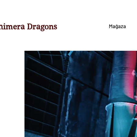
himera Dragons
Mağaza