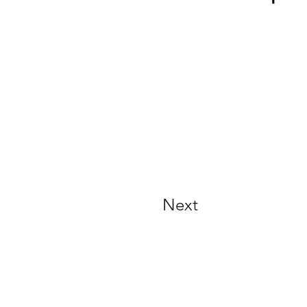
Next
aratmaya hazır mısınız?