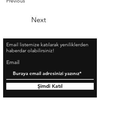
Previous
Next
Email listemize katılarak yeniliklerden
haberdar olabilirsiniz!
Email
Şimdi Katıl
Yaratmaya hazır mısınız?
Bize Ulaşın!