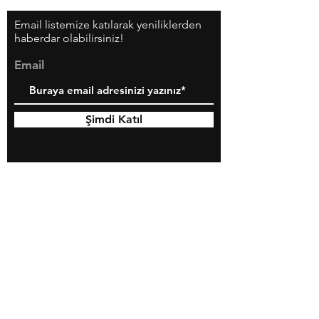
Email listemize katılarak yeniliklerden
haberdar olabilirsiniz!
Email
Şimdi Katıl
Yaratmaya hazır mısınız?
Bize Ulaşın!
Kargo & İadeler Hakkında
Mağaza Politikası
Ödeme Yöntemleri
Mesafeli Satış Sözleşmesi