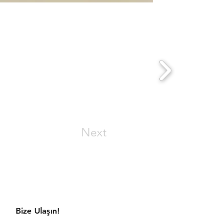
Next
aratmaya hazır mısınız?
Bize Ulaşın!