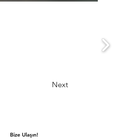
Next
aratmaya hazır mısınız?
Bize Ulaşın!