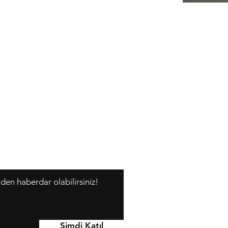
rden haberdar olabilirsiniz!
Y
Şimdi Katıl