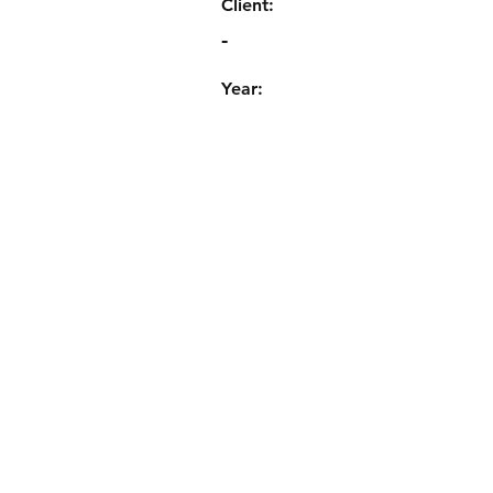
Client:
-
Year: